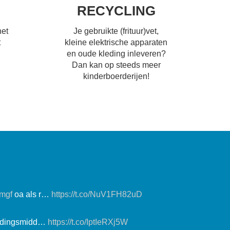
RECYCLING
het
Je gebruikte (frituur)vet,
t
kleine elektrische apparaten
en oude kleding inleveren?
Dan kan op steeds meer
kinderboerderijen!
imgf
oa als r…
https://t.co/NuV1FH82uD
voedingsmidd…
https://t.co/IptIeRXj5W