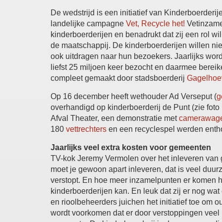
De wedstrijd is een initiatief van Kinderboerderij
landelijke campagne
Vet, Recycle het!
Vetinzameli
kinderboerderijen en benadrukt dat zij een rol w
de maatschappij. De kinderboerderijen willen niet 
ook uitdragen naar hun bezoekers. Jaarlijks wor
liefst 25 miljoen keer bezocht en daarmee bereik
compleet gemaakt door stadsboerderij
Gagelhoe
Op 16 december heeft wethouder Ad Verseput (
g
overhandigd op kinderboerderij de Punt (zie foto
Afval Theater, een demonstratie met
camerawag
180
vettrechters
en een recyclespel werden enth
Jaarlijks veel extra kosten voor gemeenten
TV-kok Jeremy Vermolen over het inleveren van ge
moet je gewoon apart inleveren, dat is veel duurza
verstopt. En hoe meer inzamelpunten er komen ho
kinderboerderijen kan. En leuk dat zij er nog w
en rioolbeheerders juichen het initiatief toe om o
wordt voorkomen dat er door verstoppingen vee