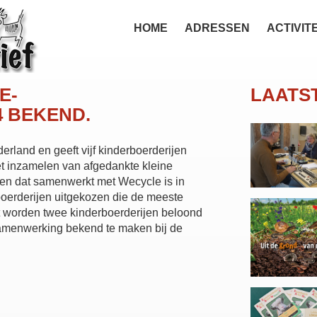
HOME
ADRESSEN
ACTIVIT
E-
LAATS
4 BEKEND.
erland en geeft vijf kinderboerderijen
het inzamelen van afgedankte kleine
ijen dat samenwerkt met Wecycle is in
boerderijen uitgekozen die de meeste
 worden twee kinderboerderijen beloond
samenwerking bekend te maken bij de