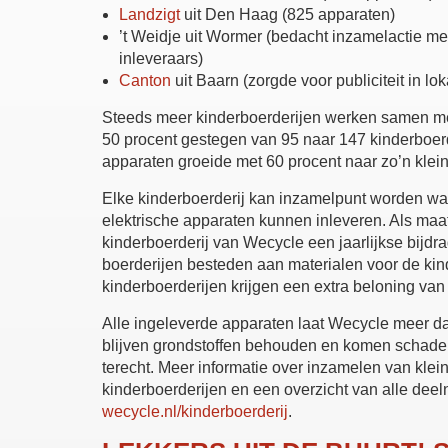
Landzigt
uit Den Haag (825 apparaten)
’t Weidje uit Wormer (bedacht inzamelactie met
inleveraars)
Canton
uit Baarn (zorgde voor publiciteit in lo
Steeds meer kinderboerderijen werken samen met
50 procent gestegen van 95 naar 147 kinderboer
apparaten groeide met 60 procent naar zo’n klei
Elke kinderboerderij kan inzamelpunt worden waa
elektrische apparaten kunnen inleveren. Als maa
kinderboerderij van Wecycle een jaarlijkse bijdr
boerderijen besteden aan materialen voor de kind
kinderboerderijen krijgen een extra beloning van
Alle ingeleverde apparaten laat Wecycle meer da
blijven grondstoffen behouden en komen schadelij
terecht. Meer informatie over inzamelen van klein
kinderboerderijen en een overzicht van alle dee
wecycle.nl/kinderboerderij
.