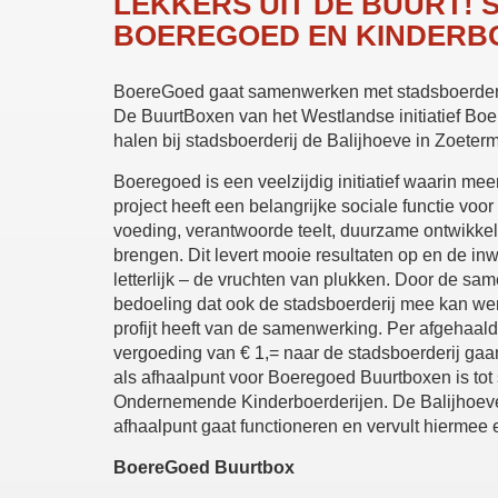
LEKKERS UIT DE BUURT!
BOEREGOED EN KINDERB
BoereGoed gaat samenwerken met stadsboerderi
De BuurtBoxen van het Westlandse initiatief Boer
halen bij stadsboerderij de Balijhoeve in Zoeterm
Boeregoed is een veelzijdig initiatief waarin m
project heeft een belangrijke sociale functie voor
voeding, verantwoorde teelt, duurzame ontwikkel
brengen. Dit levert mooie resultaten op en de i
letterlijk – de vruchten van plukken. Door de sa
bedoeling dat ook de stadsboerderij mee kan wer
profijt heeft van de samenwerking. Per afgehaal
vergoeding van € 1,= naar de stadsboerderij gaa
als afhaalpunt voor Boeregoed Buurtboxen is tot
Ondernemende Kinderboerderijen. De Balijhoeve i
afhaalpunt gaat functioneren en vervult hiermee 
BoereGoed Buurtbox