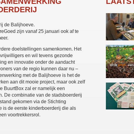
 SAMENWERKING
LAATS
OERDERIJ
j de Balijhoeve.
eGoed zijn vanaf 25 januari ook af te
eer.
eerdere doelstellingen samenkomen. Het
 vrijwilligers en wil tevens gezonde
ing en innovatie onder de aandacht
nwoners van de regio kunnen daar nu –
menwerking met de Balijhoeve is het de
ken aan dit mooie project, maar ook zelf
de BuurtBox zal er namelijk een
n. De combinatie van de stadsboerderij
 stand gekomen via de Stichting
s de eerste kinderboerderij die als
een voortrekkersrol.