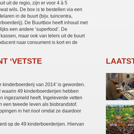
 uit de regio, zijn er voor 4 à 5
at wils. De box is te bestellen via een
aren in de buurt (bijv. tuincentra,
rboerderij). De Buurtbox heeft inhoud met
lijks een andere ‘superfood’. De
assen, maar ook van telers uit de buurt
roducent naar consument is kort en de
T ‘VETSTE
LAATS
te kinderboerderij van 2014’ is geworden.
ijd waarin 49 kinderboerderijen hebben
en ingezameld heeft. Ingeleverde vetten
n een tweede leven als biobrandstof.
ppingen in het riool omdat ze daardoor
everd op de 49 kinderboerderijen. Hiervan