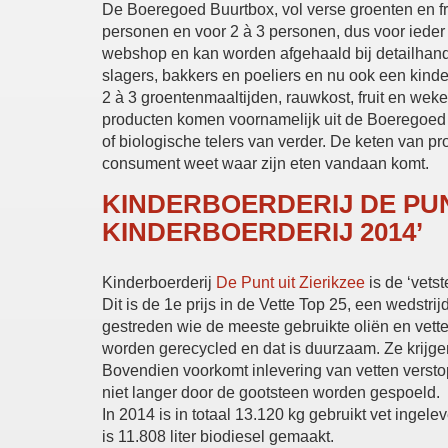
De Boeregoed Buurtbox, vol verse groenten en fruit
personen en voor 2 à 3 personen, dus voor ieder w
webshop en kan worden afgehaald bij detailhandel
slagers, bakkers en poeliers en nu ook een kinde
2 à 3 groentenmaaltijden, rauwkost, fruit en weke
producten komen voornamelijk uit de Boeregoed k
of biologische telers van verder. De keten van p
consument weet waar zijn eten vandaan komt.
KINDERBOERDERIJ DE PUN
KINDERBOERDERIJ 2014’
Kinderboerderij
De Punt uit Zierikzee
is de ‘vets
Dit is de 1e prijs in de Vette Top 25, een wedstr
gestreden wie de meeste gebruikte oliën en vett
worden gerecycled en dat is duurzaam. Ze krijge
Bovendien voorkomt inlevering van vetten versto
niet langer door de gootsteen worden gespoeld.
In 2014 is in totaal 13.120 kg gebruikt vet ingel
is 11.808 liter biodiesel gemaakt.