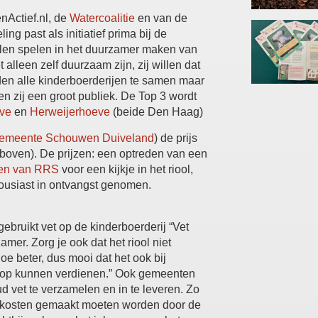
enActief.nl, de
Watercoalitie
en van de
ng past als initiatief prima bij de
illen spelen in het duurzamer maken van
alleen zelf duurzaam zijn, zij willen dat
den alle kinderboerderijen te samen maar
en zij een groot publiek. De Top 3 wordt
ve
en
Herweijerhoeve
(beide Den Haag)
emeente Schouwen Duiveland
) de prijs
 boven). De prijzen: een optreden van een
en van RRS
voor een kijkje in het riool,
ousiast in ontvangst genomen.
bruikt vet op de kinderboerderij “Vet
mer. Zorg je ook dat het riool niet
e beter, dus mooi dat het ook bij
at op kunnen verdienen.” Ook gemeenten
ud vet te verzamelen en in te leveren. Zo
l kosten gemaakt moeten worden door de