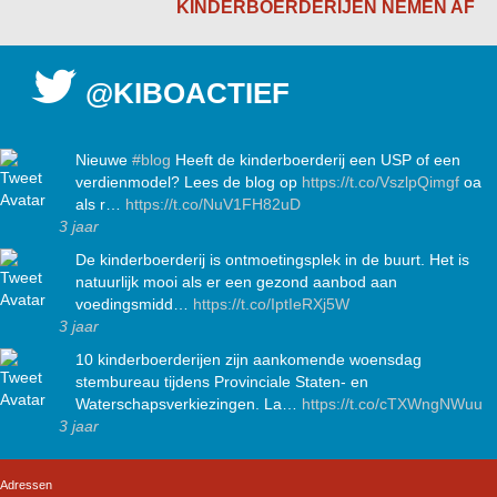
KINDERBOERDERIJEN NEMEN AF
@KIBOACTIEF
Nieuwe
#blog
Heeft de kinderboerderij een USP of een
verdienmodel? Lees de blog op
https://t.co/VszlpQimgf
oa
als r…
https://t.co/NuV1FH82uD
3 jaar
De kinderboerderij is ontmoetingsplek in de buurt. Het is
natuurlijk mooi als er een gezond aanbod aan
voedingsmidd…
https://t.co/IptIeRXj5W
3 jaar
10 kinderboerderijen zijn aankomende woensdag
stembureau tijdens Provinciale Staten- en
Waterschapsverkiezingen. La…
https://t.co/cTXWngNWuu
3 jaar
Adressen