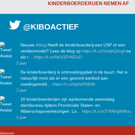
KINDERBOERDERIJEN NEMEN AF
@KIBOACTIEF
Nieuwe
#blog
Heeft de kinderboerderij een USP of een
verdienmodel? Lees de blog op
https://t.co/VszlpQimgf
oa
als r…
https://t.co/NuV1FH82uD
3 jaar
De kinderboerderij is ontmoetingsplek in de buurt. Het is
natuurlijk mooi als er een gezond aanbod aan
voedingsmidd…
https://t.co/IptIeRXj5W
3 jaar
10 kinderboerderijen zijn aankomende woensdag
stembureau tijdens Provinciale Staten- en
Waterschapsverkiezingen. La…
https://t.co/cTXWngNWuu
3 jaar
Adressen