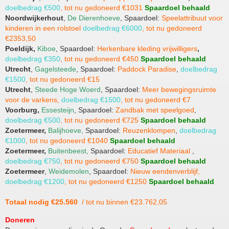
doelbedrag €500
, tot nu gedoneerd €1031
Spaardoel behaald
Noordwijkerhout
,
De Dierenhoeve
, Spaardoel:
Speelattribuut voor
kinderen in een rolstoel
doelbedrag €6000
, tot nu gedoneerd
€2353,50
Poeldijk,
Kiboe
, Spaardoel:
Herkenbare kleding vrijwilligers
,
doelbedrag €350
, tot nu gedoneerd €450
Spaardoel behaald
Utrecht
,
Gagelsteede
, Spaardoel:
Paddock Paradise
,
doelbedrag
€1500
, tot nu gedoneerd €15
Utrecht
,
Steede Hoge Woerd
, Spaardoel:
Meer bewegingsruimte
voor de varkens,
doelbedrag €1500
, tot nu gedoneerd €7
Voorburg,
Essesteijn
, Spaardoel:
Zandbak met speelgoed
,
doelbedrag €500
, tot nu gedoneerd €725
Spaardoel behaald
Zoetermeer,
Balijhoeve,
Spaardoel:
Reuzenklompen
,
doelbedrag
€1000
, tot nu gedoneerd €1040
Spaardoel behaald
Zoetermeer,
Buitenbeest,
Spaardoel:
Educatief Materiaal
,
doelbedrag €750
, tot nu gedoneerd €750
Spaardoel behaald
Zoetermeer
,
Weidemolen
, Spaardoel:
Nieuw eendenverblijf,
doelbedrag €1200
, tot nu gedoneerd €1250
Spaardoel behaald
Totaal nodig €25.560
/ tot nu binnen €23.762,05
Doneren