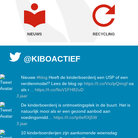
NIEUWS
RECYCLING
@KIBOACTIEF
Nieuwe
#blog
Heeft de kinderboerderij een USP of een
verdienmodel? Lees de blog op
https://t.co/VszlpQimgf
oa
als r…
https://t.co/NuV1FH82uD
3 jaar
De kinderboerderij is ontmoetingsplek in de buurt. Het is
natuurlijk mooi als er een gezond aanbod aan
voedingsmidd…
https://t.co/IptIeRXj5W
3 jaar
10 kinderboerderijen zijn aankomende woensdag