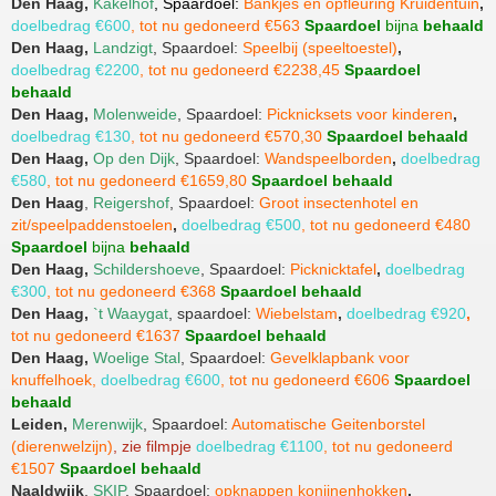
Den Haag,
Kakelhof
, Spaardoel:
Bankjes en opfleuring Kruidentuin
,
doelbedrag €600
, tot nu gedoneerd €563
Spaardoel
bijna
behaald
Den Haag,
Landzigt
, Spaardoel:
Speelbij (speeltoestel)
,
doelbedrag €2200
, tot nu gedoneerd €2238,45
Spaardoel
behaald
Den Haag,
Molenweide
, Spaardoel:
Picknicksets voor kinderen
,
doelbedrag €130
, tot nu gedoneerd €570,30
Spaardoel behaald
Den Haag,
Op den Dijk
, Spaardoel:
Wandspeelborden
,
doelbedrag
€580
, tot nu gedoneerd €1659,80
Spaardoel behaald
Den
Haag
,
Reigershof
, Spaardoel:
Groot insectenhotel en
zit/speelpaddenstoelen
,
doelbedrag €500
, tot nu gedoneerd €480
Spaardoel
bijna
behaald
Den Haag,
Schildershoeve
, Spaardoel:
Picknicktafel
,
doelbedrag
€300
, tot nu gedoneerd €368
Spaardoel behaald
Den Haag,
`t Waaygat
, spaardoel:
Wiebelstam
,
doelbedrag €920
,
tot nu gedoneerd €1637
Spaardoel behaald
Den Haag,
Woelige Stal
, Spaardoel:
Gevelklapbank voor
knuffelhoek,
doelbedrag €600
,
tot nu gedoneerd €606
Spaardoel
behaald
Leiden,
Merenwijk
, Spaardoel:
Automatische Geitenborstel
(dierenwelzijn)
, zie filmpje
doelbedrag €1100
, tot nu gedoneerd
€1507
Spaardoel behaald
Naaldwijk
,
SKIP
, Spaardoel:
opknappen konijnenhokken
,