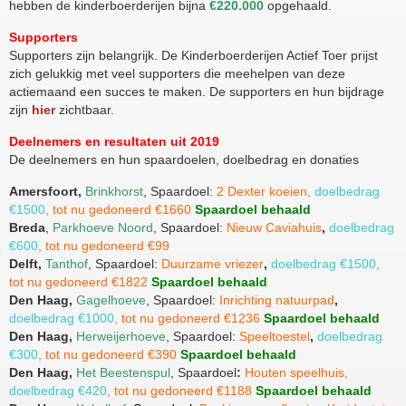
hebben de kinderboerderijen bijna
€220.000
opgehaald.
Supporters
Supporters zijn belangrijk. De Kinderboerderijen Actief Toer prijst
zich gelukkig met veel supporters die meehelpen van deze
actiemaand een succes te maken. De supporters en hun bijdrage
zijn
hier
zichtbaar.
Deelnemers en resultaten uit 2019
De deelnemers en hun spaardoelen, doelbedrag en donaties
Amersfoort,
Brinkhorst
, Spaardoel:
2 Dexter koeien,
doelbedrag
€1500
, tot nu gedoneerd €1660
Spaardoel behaald
Breda
,
Parkhoeve Noord
, Spaardoel:
Nieuw Caviahuis
,
doelbedrag
€600
, tot nu gedoneerd €99
Delft,
Tanthof
, Spaardoel:
Duurzame vriezer
,
doelbedrag €1500
,
tot nu gedoneerd €1822
Spaardoel behaald
Den Haag,
Gagelhoeve
, Spaardoel:
Inrichting natuurpad
,
doelbedrag €1000
, tot nu gedoneerd €1236
Spaardoel behaald
Den Haag,
Herweijerhoeve
, Spaardoel:
Speeltoestel
,
doelbedrag
€300
, tot nu gedoneerd €390
Spaardoel behaald
Den Haag,
Het Beestenspul
, Spaardoel
:
Houten speelhuis,
doelbedrag €420
, tot nu gedoneerd €1188
Spaardoel behaald