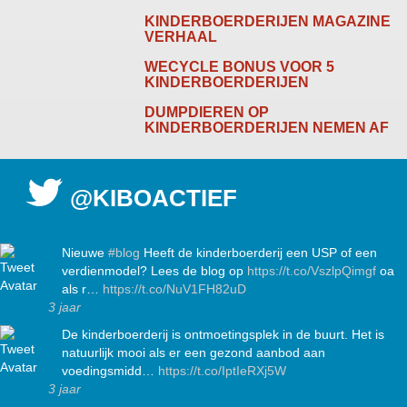
KINDERBOERDERIJEN MAGAZINE
VERHAAL
WECYCLE BONUS VOOR 5
KINDERBOERDERIJEN
DUMPDIEREN OP
KINDERBOERDERIJEN NEMEN AF
@KIBOACTIEF
Nieuwe
#blog
Heeft de kinderboerderij een USP of een
verdienmodel? Lees de blog op
https://t.co/VszlpQimgf
oa
als r…
https://t.co/NuV1FH82uD
3 jaar
De kinderboerderij is ontmoetingsplek in de buurt. Het is
natuurlijk mooi als er een gezond aanbod aan
voedingsmidd…
https://t.co/IptIeRXj5W
3 jaar