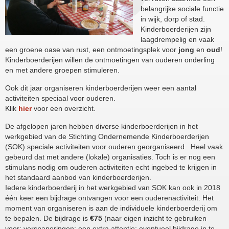
belangrijke sociale functie
in wijk, dorp of stad.
Kinderboerderijen zijn
laagdrempelig en vaak
een groene oase van rust, een ontmoetingsplek voor
jong
en
oud
!
Kinderboerderijen willen de ontmoetingen van ouderen onderling
en met andere groepen stimuleren.
Ook dit jaar organiseren kinderboerderijen weer een aantal
activiteiten speciaal voor ouderen.
Klik
hier
voor een overzicht.
De afgelopen jaren hebben diverse kinderboerderijen in het
werkgebied van de Stichting Ondernemende Kinderboerderijen
(SOK) speciale activiteiten voor ouderen georganiseerd. Heel vaak
gebeurd dat met andere (lokale) organisaties. Toch is er nog een
stimulans nodig om ouderen activiteiten echt ingebed te krijgen in
het standaard aanbod van kinderboerderijen.
Iedere kinderboerderij in het werkgebied van SOK kan ook in 2018
één keer een bijdrage ontvangen voor een ouderenactiviteit. Het
moment van organiseren is aan de individuele kinderboerderij om
te bepalen. De bijdrage is
€75
(naar eigen inzicht te gebruiken
voor: versnaperingen; een extra attentie; eventueel bijdrage in te