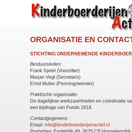
ORGANISATIE EN CONTAC
STICHTING ONDERNEMENDE KINDERBOER
Bestuursleden:
Frank Speel (Voorzitter)
Marjan Vegt (Secretaris)
Ernst Muller (Penningmeester)
Praktische organisatie:
De dagelijkse werkzaamheden en coördinatie van
een bijdrage van Fonds 1818.
Contactgegevens:
Email:
info@kinderboerderijenactief.nl
Postadres: Endeldijk 49, 2675 CP Honselersdijk